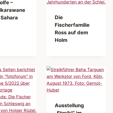
olfe –
lkarawane
Die
r Sahara
Fischerfamilie
Ross auf dem
Holm
Ausstellung
„Streik!“ im