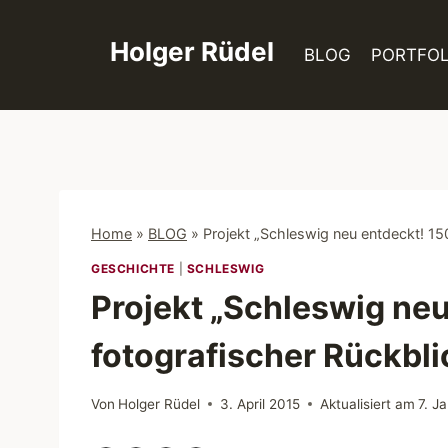
Zum
Inhalt
Holger Rüdel
BLOG
PORTFOL
springen
Home
»
BLOG
»
Projekt „Schleswig neu entdeckt! 150
GESCHICHTE
|
SCHLESWIG
Projekt „Schleswig neu
fotografischer Rückbli
Von
Holger Rüdel
3. April 2015
Aktualisiert am
7. J