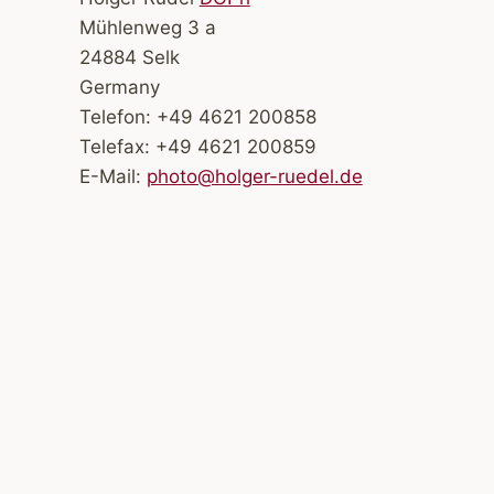
Mühlenweg 3 a
24884 Selk
Germany
Telefon: +49 4621 200858
Telefax: +49 4621 200859
E-Mail:
photo@holger-ruedel.de
„Die Fischerei
vom Holm – für
die Ewigkeit
festgehalten“