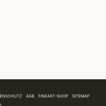
Danewerks b
Schleswig 20
die Ästhetik 
Archäologie
TENSCHUTZ
AGB
FINEART-SHOP
SITEMAP
r