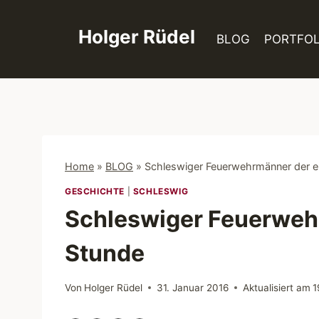
Zum
Inhalt
Holger Rüdel
BLOG
PORTFOL
springen
Home
»
BLOG
»
Schleswiger Feuerwehrmänner der e
GESCHICHTE
|
SCHLESWIG
Schleswiger Feuerweh
Stunde
Von
Holger Rüdel
31. Januar 2016
Aktualisiert am
1