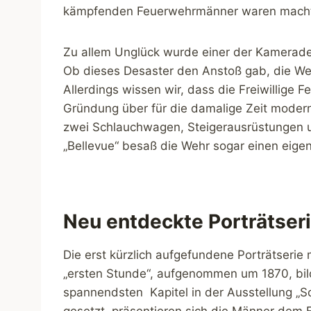
kämpfenden Feuerwehrmänner waren macht
Zu allem Unglück wurde einer der Kameraden
Ob dieses Desaster den Anstoß gab, die Wehr
Allerdings wissen wir, dass die Freiwillige 
Gründung über für die damalige Zeit moderne
zwei Schlauchwagen, Steigerausrüstungen 
„Bellevue“ besaß die Wehr sogar einen eig
Neu entdeckte Porträtser
Die erst kürzlich aufgefundene Porträtseri
„ersten Stunde“, aufgenommen um 1870, bil
spannendsten Kapitel in der Ausstellung „Sc
gesetzt, präsentieren sich die Männer dem 