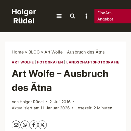
Zum
Holger
Inhalt
FineArt-
Rüdel
springen
Angebot
Home
»
BLOG
»
Art Wolfe – Ausbruch des Ätna
ART WOLFE
|
FOTOGRAFEN
|
LANDSCHAFTSFOTOGRAFIE
Art Wolfe – Ausbruch
des Ätna
Von
Holger Rüdel
2. Juli 2016
Aktualisiert am
11. Januar 2026
Lesezeit:
2
Minuten