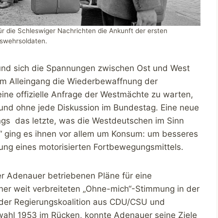
r die Schleswiger Nachrichten die Ankunft der ersten
swehrsoldaten.
 und sich die Spannungen zwischen Ost und West
im Alleingang die Wiederbewaffnung der
ine offizielle Anfrage der Westmächte zu warten,
nd ohne jede Diskussion im Bundestag. Eine neue
ngs das letzte, was die Westdeutschen im Sinn
“ ging es ihnen vor allem um Konsum: um besseres
ng eines motorisierten Fortbewegungsmittels.
er Adenauer betriebenen Pläne für eine
er weit verbreiteten „Ohne-mich“-Stimmung in der
t der Regierungskoalition aus CDU/CSU und
wahl 1953 im Rücken, konnte Adenauer seine Ziele