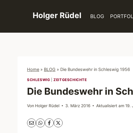
Zum
Inhalt
Holger Rüdel
BLOG
PORTFOL
springen
Home
»
BLOG
»
Die Bundeswehr in Schleswig 1956
SCHLESWIG
|
ZEITGESCHICHTE
Die Bundeswehr in Sc
Von
Holger Rüdel
3. März 2016
Aktualisiert am
19.