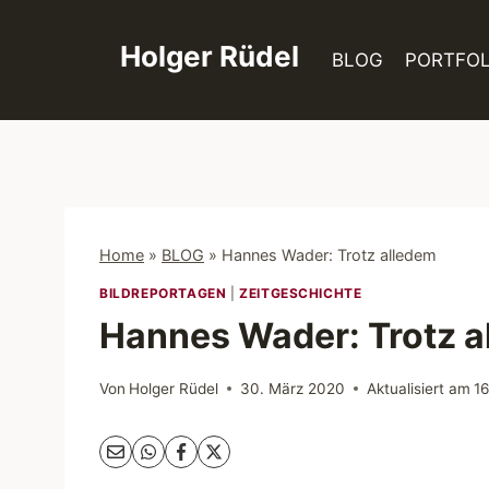
Zum
Inhalt
Holger Rüdel
BLOG
PORTFOL
springen
Home
»
BLOG
»
Hannes Wader: Trotz alledem
BILDREPORTAGEN
|
ZEITGESCHICHTE
Hannes Wader: Trotz a
Von
Holger Rüdel
30. März 2020
Aktualisiert am
1