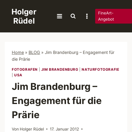
Zum
Holger
Inhalt
FineArt-
Rüdel
springen
Angebot
Home
»
BLOG
»
Jim Brandenburg – Engagement für
die Prärie
FOTOGRAFEN
|
JIM BRANDENBURG
|
NATURFOTOGRAFIE
|
USA
Jim Brandenburg –
Engagement für die
Prärie
Von
Holger Rüdel
17. Januar 2012