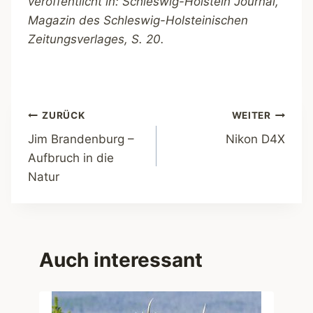
veröffentlicht in: Schleswig-Holstein Journal,
Magazin des Schleswig-Holsteinischen
Zeitungsverlages, S. 20.
Beitragsnavigation
ZURÜCK
WEITER
Jim Brandenburg –
Nikon D4X
Aufbruch in die
Natur
Auch interessant