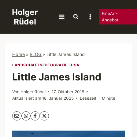
Zum
Holger
Inhalt
FineArt-
Rüdel
springen
Angebot
Home
»
BLOG
»
Little James Island
LANDSCHAFTSFOTOGRAFIE
|
USA
Little James Island
Von
Holger Rüdel
17. Oktober 2018
Aktualisiert am
18. Januar 2025
Lesezeit:
1
Minute