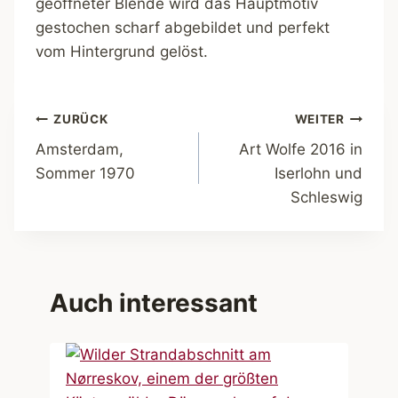
geöffneter Blende wird das Hauptmotiv
gestochen scharf abgebildet und perfekt
vom Hintergrund gelöst.
Beitragsnavigation
ZURÜCK
WEITER
Amsterdam,
Art Wolfe 2016 in
Sommer 1970
Iserlohn und
Schleswig
Auch interessant