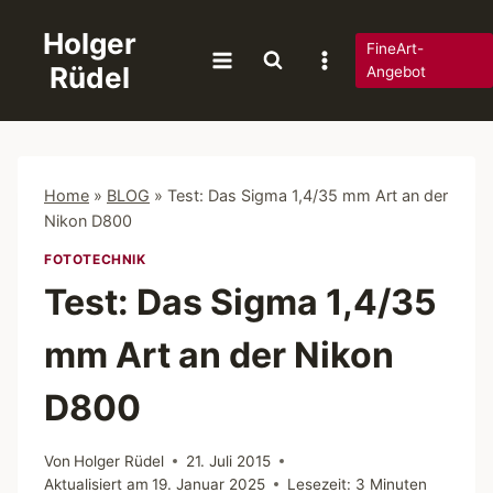
Zum
Holger
Inhalt
FineArt-
Rüdel
springen
Angebot
Home
»
BLOG
»
Test: Das Sigma 1,4/35 mm Art an der
Nikon D800
FOTOTECHNIK
Test: Das Sigma 1,4/35
mm Art an der Nikon
D800
Von
Holger Rüdel
21. Juli 2015
Aktualisiert am
19. Januar 2025
Lesezeit:
3
Minuten