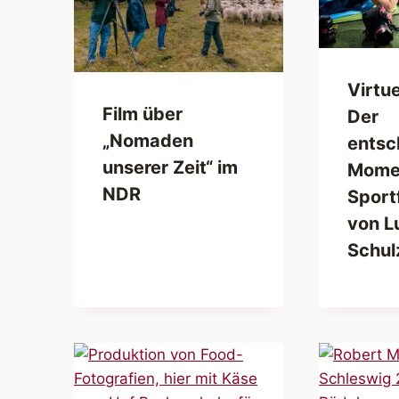
Virtue
Film über
Der
„Nomaden
entsc
unserer Zeit“ im
Mome
NDR
Sport
von L
Schul