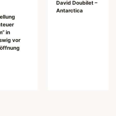
David Doubilet –
Antarctica
ellung
teuer
m“ in
swig vor
röffnung