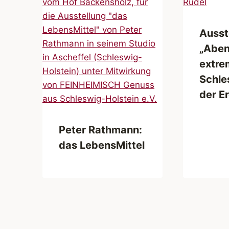
Ausst
„Aben
extre
Schle
der E
Peter Rathmann:
das LebensMittel