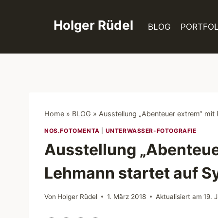
Zum
Inhalt
Holger Rüdel
BLOG
PORTFOL
springen
Home
»
BLOG
»
Ausstellung „Abenteuer extrem“ mit 
NOS.FOTOMENTA
|
UNTERWASSER-FOTOGRAFIE
Ausstellung „Abenteue
Lehmann startet auf Sy
Von
Holger Rüdel
1. März 2018
Aktualisiert am
19. 