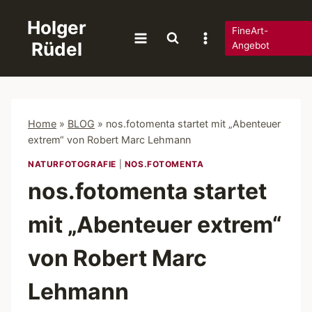
Zum
Holger
Inhalt
FineArt-
Rüdel
springen
Angebot
Home
»
BLOG
»
nos.fotomenta startet mit „Abenteuer
extrem“ von Robert Marc Lehmann
NATURFOTOGRAFIE
|
NOS.FOTOMENTA
nos.fotomenta startet
mit „Abenteuer extrem“
von Robert Marc
Lehmann