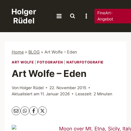
Zum
Holger
Inhalt
FineArt-
Rüdel
springen
Angebot
Home
»
BLOG
»
Art Wolfe – Eden
ART WOLFE
|
FOTOGRAFEN
|
NATURFOTOGRAFIE
Art Wolfe – Eden
Von
Holger Rüdel
22. November 2015
Aktualisiert am
11. Januar 2026
Lesezeit:
2
Minuten