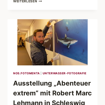
WEITERLESEN
„ABENTEUER
EXTREM“
IN
SCHLESWIG
VOR
DER
ERÖFFNUNG
NOS.FOTOMENTA
|
UNTERWASSER-FOTOGRAFIE
Ausstellung „Abenteuer
extrem“ mit Robert Marc
Lehmann in Schleswig