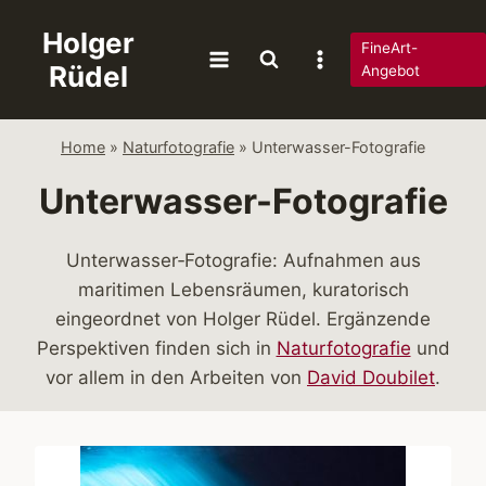
Zum
Holger
Inhalt
FineArt-
Rüdel
springen
Angebot
Home
»
Naturfotografie
»
Unterwasser-Fotografie
Unterwasser-Fotografie
Unterwasser‑Fotografie: Aufnahmen aus
maritimen Lebensräumen, kuratorisch
eingeordnet von Holger Rüdel. Ergänzende
Perspektiven finden sich in
Naturfotografie
und
vor allem in den Arbeiten von
David Doubilet
.