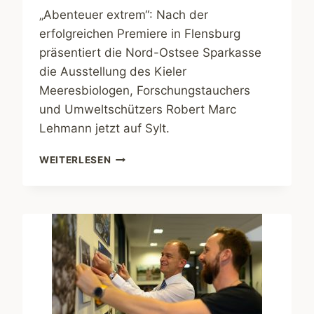
„Abenteuer extrem“: Nach der
erfolgreichen Premiere in Flensburg
präsentiert die Nord-Ostsee Sparkasse
die Ausstellung des Kieler
Meeresbiologen, Forschungstauchers
und Umweltschützers Robert Marc
Lehmann jetzt auf Sylt.
AUSSTELLUNG
WEITERLESEN
„ABENTEUER
EXTREM“
MIT
ROBERT
MARC
LEHMANN
STARTET
AUF
SYLT