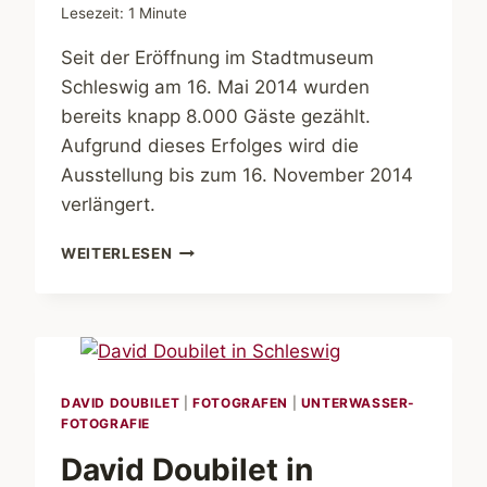
Lesezeit:
1
Minute
Seit der Eröffnung im Stadtmuseum
Schleswig am 16. Mai 2014 wurden
bereits knapp 8.000 Gäste gezählt.
Aufgrund dieses Erfolges wird die
Ausstellung bis zum 16. November 2014
verlängert.
DAVID
WEITERLESEN
DOUBILET
IN
SCHLESWIG:
AUSSTELLUNG
BIS
ZUM
DAVID DOUBILET
|
FOTOGRAFEN
|
UNTERWASSER-
16.
FOTOGRAFIE
NOVEMBER
2014
David Doubilet in
VERLÄNGERT!