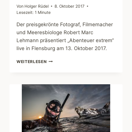
Von
Holger Rüdel
8. Oktober 2017
Lesezeit:
1
Minute
Der preisgekrönte Fotograf, Filmemacher
und Meeresbiologe Robert Marc
Lehmann präsentiert „Abenteuer extrem“
live in Flensburg am 13. Oktober 2017.
ROBERT
WEITERLESEN
MARC
LEHMANN
LIVE
IN
FLENSBURG
AM
13.
OKTOBER
2017