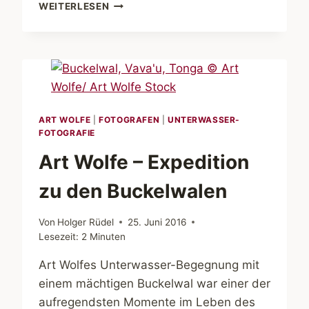
VORANKÜNDIGUNG:
WEITERLESEN
ROBERT
MARC
LEHMANN
IN
DER
NOS.FOTOMENTA
ART WOLFE
|
FOTOGRAFEN
|
UNTERWASSER-
FOTOGRAFIE
Art Wolfe – Expedition
zu den Buckelwalen
Von
Holger Rüdel
25. Juni 2016
Lesezeit:
2
Minuten
Art Wolfes Unterwasser-Begegnung mit
einem mächtigen Buckelwal war einer der
aufregendsten Momente im Leben des