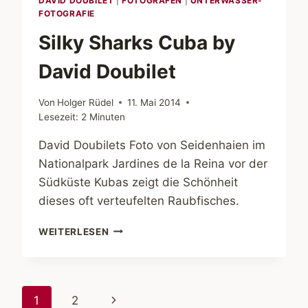
DAVID DOUBILET
|
FOTOGRAFEN
|
UNTERWASSER-
FOTOGRAFIE
Silky Sharks Cuba by
David Doubilet
Von
Holger Rüdel
11. Mai 2014
Lesezeit:
2
Minuten
David Doubilets Foto von Seidenhaien im
Nationalpark Jardines de la Reina vor der
Südküste Kubas zeigt die Schönheit
dieses oft verteufelten Raubfisches.
SILKY
WEITERLESEN
SHARKS
CUBA
BY
DAVID
Seitennavigation
Nächste
1
2
DOUBILET