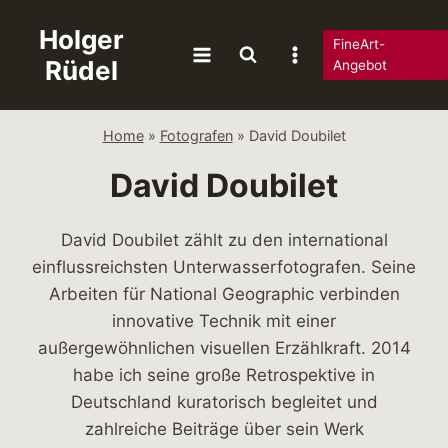
Zum
Holger
Inhalt
FineArt-
Rüdel
springen
Angebot
Home
»
Fotografen
»
David Doubilet
David Doubilet
David Doubilet zählt zu den international
einflussreichsten Unterwasserfotografen. Seine
Arbeiten für National Geographic verbinden
innovative Technik mit einer
außergewöhnlichen visuellen Erzählkraft. 2014
habe ich seine große Retrospektive in
Deutschland kuratorisch begleitet und
zahlreiche Beiträge über sein Werk