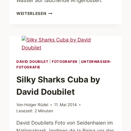
Wasser auf tauchende Artgenossen.
DAVID
WEITERLESEN
DOUBILET
–
ANTARCTICA
DAVID DOUBILET
|
FOTOGRAFEN
|
UNTERWASSER-
FOTOGRAFIE
Silky Sharks Cuba by
David Doubilet
Von
Holger Rüdel
11. Mai 2014
Lesezeit:
2
Minuten
David Doubilets Foto von Seidenhaien im
Nationalpark Jardines de la Reina vor der