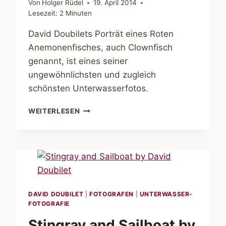
Von
Holger Rüdel
19. April 2014
Lesezeit:
2
Minuten
David Doubilets Porträt eines Roten
Anemonenfisches, auch Clownfisch
genannt, ist eines seiner
ungewöhnlichsten und zugleich
schönsten Unterwasserfotos.
MALE
WEITERLESEN
TOMATO
CLOWNFISH
BY
DAVID
DOUBILET
DAVID DOUBILET
|
FOTOGRAFEN
|
UNTERWASSER-
FOTOGRAFIE
Stingray and Sailboat by