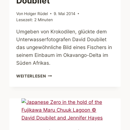
Doubilet
Von
Holger Rüdel
9. Mai 2014
Lesezeit:
2
Minuten
Umgeben von Krokodilen, glückte dem
Unterwasserfotografen David Doubilet
das ungewöhnliche Bild eines Fischers in
seinem Einbaum im Okavango-Delta im
Süden Afrikas.
FISHERMAN
WEITERLESEN
IN
MOKORO
OKAVANGO
DELTA
BOTSWANA
BY
DAVID
DOUBILET