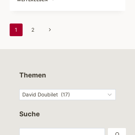
ELEPHANT
UNDERWATER
BY
DAVID
Seitennavigation
Nächste
1
2
DOUBILET
Seite
Themen
Suche
Suchen