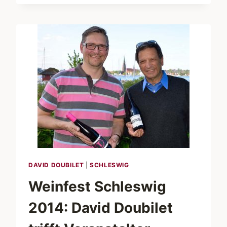
IN
SCHLESWIG:
AUSSTELLUNG
BIS
ZUM
16.
NOVEMBER
2014
VERLÄNGERT!
DAVID DOUBILET
|
SCHLESWIG
Weinfest Schleswig
2014: David Doubilet