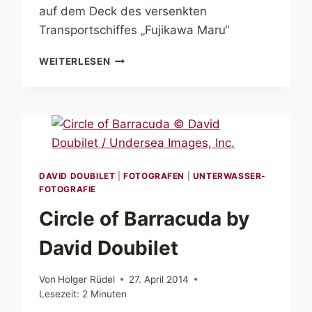
auf dem Deck des versenkten
Transportschiffes „Fujikawa Maru“
DAVID-
WEITERLESEN
DOUBILET-
EXKLUSIVFOTO
VON
DER
EXPEDITION
MIT
DER
„NATIONAL
DAVID DOUBILET
|
FOTOGRAFEN
|
UNTERWASSER-
FOTOGRAFIE
GEOGRAPHIC
ORION“
Circle of Barracuda by
IN
CHUUK
David Doubilet
LAGOON,
PAZIFIK
Von
Holger Rüdel
27. April 2014
Lesezeit:
2
Minuten