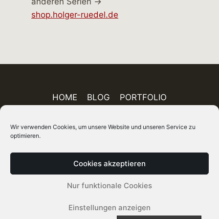
anderen Serien →
shop.holger-ruedel.de
HOME
BLOG
PORTFOLIO
AUSSTELLUNGEN
PUBLIKATIONEN
Wir verwenden Cookies, um unsere Website und unseren Service zu
ÜBER MICH
FINEART-SHOP
IMPRESSUM
optimieren.
DATENSCHUTZ
AGB
SITEMAP
Cookies akzeptieren
© 2026 Holger Rüdel DGPh – Fotograf, Autor
Nur funktionale Cookies
und Kurator
Einstellungen anzeigen