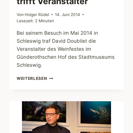
trifft Veranstalter
Von
Holger Rüdel
14. Juni 2014
Lesezeit:
2
Minuten
Bei seinem Besuch im Mai 2014 in
Schleswig traf David Doubilet die
Veranstalter des Weinfestes im
Günderothschen Hof des Stadtmuseums
Schleswig.
WEINFEST
WEITERLESEN
SCHLESWIG
2014:
DAVID
DOUBILET
TRIFFT
VERANSTALTER