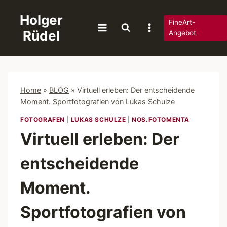
Zum
Holger
Inhalt
FineArt-
Rüdel
springen
Angebot
Home
»
BLOG
»
Virtuell erleben: Der entscheidende
Moment. Sportfotografien von Lukas Schulze
FOTOGRAFEN
|
LUKAS SCHULZE
|
NOS.FOTOMENTA
Virtuell erleben: Der
entscheidende
Moment.
Sportfotografien von