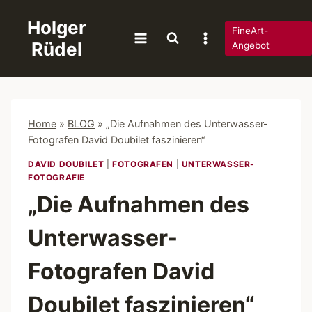
Zum
Holger
Inhalt
FineArt-
Rüdel
springen
Angebot
Home
»
BLOG
»
„Die Aufnahmen des Unterwasser-
Fotografen David Doubilet faszinieren“
DAVID DOUBILET
|
FOTOGRAFEN
|
UNTERWASSER-
FOTOGRAFIE
„Die Aufnahmen des
Unterwasser-
Fotografen David
Doubilet faszinieren“