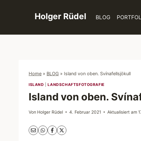
Zum
Inhalt
Holger Rüdel
BLOG
PORTFOL
springen
Home
»
BLOG
»
Island von oben. Svínafellsjökull
ISLAND
|
LANDSCHAFTSFOTOGRAFIE
Island von oben. Svínaf
Von
Holger Rüdel
4. Februar 2021
Aktualisiert am
1