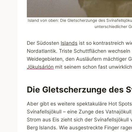
Island von oben: Die Gletscherzunge des Svínafellsjöku
unterschiedlicher G
Der Südosten
Islands
ist so kontrastreich w
Nordatlantik. Triste Schuttflächen wechsel
Weidegebieten, den Ausläufern mächtiger Gl
Jökulsárlón
mit seinem schon fast unwirklich
Die Gletscherzunge des Sv
Aber gibt es weitere spektakuläre Hot Spots
Svínafellsjökull – eine Zunge des Vatnajökul
Strom aus Eis zieht sich der Svínafellsjöku
Berg Islands. Wie ausgestreckte Finger ragen