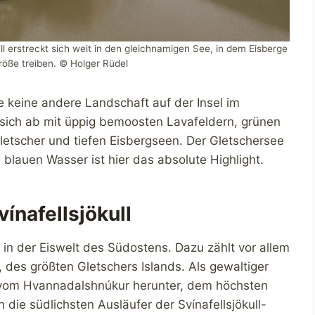
ll erstreckt sich weit in den gleichnamigen See, in dem Eisberge
röße treiben. © Holger Rüdel
ie keine andere Landschaft auf der Insel im
n sich ab mit üppig bemoosten Lavafeldern, grünen
etscher und tiefen Eisbergseen. Der Gletschersee
 blauen Wasser ist hier das absolute Highlight.
ínafellsjökull
 in der Eiswelt des Südostens. Dazu zählt vor allem
l, des größten Gletschers Islands. Als gewaltiger
ll vom Hvannadalshnúkur herunter, dem höchsten
 die südlichsten Ausläufer der Svínafellsjökull-