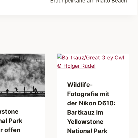
Braunpelikane am Rialto Beach
Wildlife-
Fotografie mit
der Nikon D610:
wstone
Bartkauz im
nal Park
Yellowstone
r offen
National Park