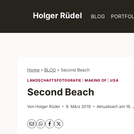
Zum
Inhalt
Holger Rüdel
BLOG
PORTFOL
springen
Home
»
BLOG
»
Second Beach
LANDSCHAFTSFOTOGRAFIE
|
MAKING OF
|
USA
Second Beach
Von
Holger Rüdel
9. März 2019
Aktualisiert am
16.