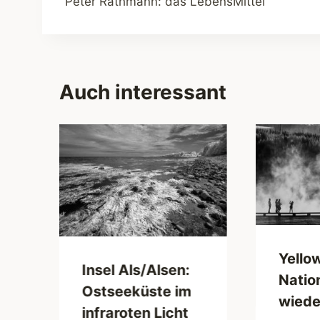
Peter Rathmann: das LebensMittel
Auch interessant
Yello
Insel Als/Alsen:
Natio
Ostseeküste im
wiede
infraroten Licht