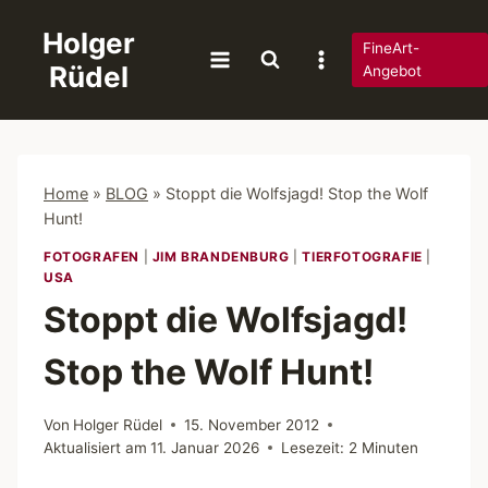
Zum
Holger
Inhalt
FineArt-
Rüdel
springen
Angebot
Home
»
BLOG
»
Stoppt die Wolfsjagd! Stop the Wolf
Hunt!
FOTOGRAFEN
|
JIM BRANDENBURG
|
TIERFOTOGRAFIE
|
USA
Stoppt die Wolfsjagd!
Stop the Wolf Hunt!
Von
Holger Rüdel
15. November 2012
Aktualisiert am
11. Januar 2026
Lesezeit:
2
Minuten