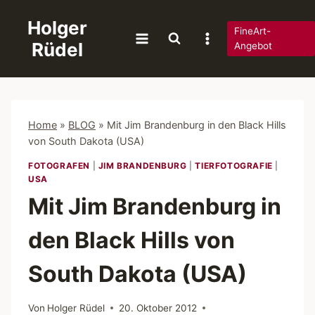
Zum
Holger
Inhalt
FineArt-
Rüdel
springen
Angebot
Home
»
BLOG
»
Mit Jim Brandenburg in den Black Hills
von South Dakota (USA)
FOTOGRAFEN
|
JIM BRANDENBURG
|
TIERFOTOGRAFIE
|
USA
Mit Jim Brandenburg in
den Black Hills von
South Dakota (USA)
Von
Holger Rüdel
20. Oktober 2012