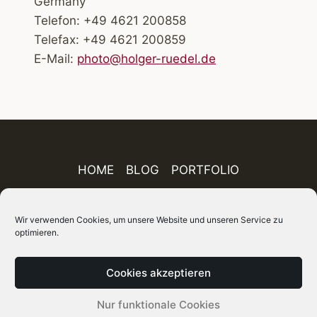
Germany
Telefon: +49 4621 200858
Telefax: +49 4621 200859
E-Mail:
photo@holger-ruedel.de
HOME
BLOG
PORTFOLIO
AUSSTELLUNGEN
PUBLIKATIONEN
Wir verwenden Cookies, um unsere Website und unseren Service zu
optimieren.
ÜBER MICH
IMPRESSUM
DATENSCHUTZ
AGB
FINEART-SHOP
SITEMAP
Cookies akzeptieren
© 2026 Holger Rüdel DGPh – Fotograf, Autor und
Nur funktionale Cookies
Kurator