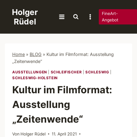
Zum
Holger
Inhalt
FineArt-
Rüdel
springen
Angebot
Home
»
BLOG
»
Kultur im Filmformat: Ausstellung
„Zeitenwende“
AUSSTELLUNGEN
|
SCHLEIFISCHER
|
SCHLESWIG
|
SCHLESWIG-HOLSTEIN
Kultur im Filmformat:
Ausstellung
„Zeitenwende“
Von
Holger Rüdel
11. April 2021