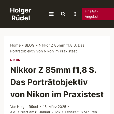
Zum
Holger
Inhalt
FineArt-
Rüdel
springen
Angebot
Home
»
BLOG
»
Nikkor Z 85mm f1,8 S. Das
Porträtobjektiv von Nikon im Praxistest
NIKON
Nikkor Z 85mm f1,8 S.
Das Porträtobjektiv
von Nikon im Praxistest
Von
Holger Rüdel
16. März 2025
Aktualisiert am
8. Januar 2026
Lesezeit:
6
Minuten