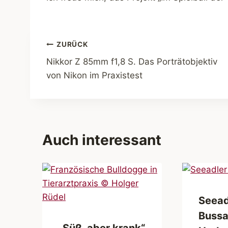
Beitragsnavigation
ZURÜCK
Nikkor Z 85mm f1,8 S. Das Porträtobjektiv
von Nikon im Praxistest
Auch interessant
Seead
Bussa
„Süß, aber krank“