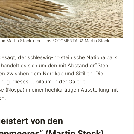
“ von Martin Stock in der nos.FOTOMENTA. © Martin Stock
sagt, der schleswig-holsteinische Nationalpark
 handelt es sich um den mit Abstand größten
en zwischen dem Nordkap und Sizilien. Die
nug, dieses Jubiläum in der Galerie
 (Nospa) in einer hochkarätigen Ausstellung mit
en.
eistert von den
enmeeres“ (Martin Stock)