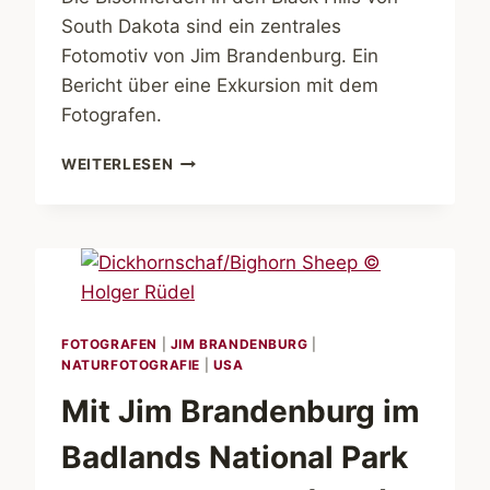
South Dakota sind ein zentrales
Fotomotiv von Jim Brandenburg. Ein
Bericht über eine Exkursion mit dem
Fotografen.
MIT
WEITERLESEN
JIM
BRANDENBURG
IN
DEN
BLACK
HILLS
VON
SOUTH
FOTOGRAFEN
|
JIM BRANDENBURG
|
NATURFOTOGRAFIE
DAKOTA
|
USA
(USA)
Mit Jim Brandenburg im
Badlands National Park