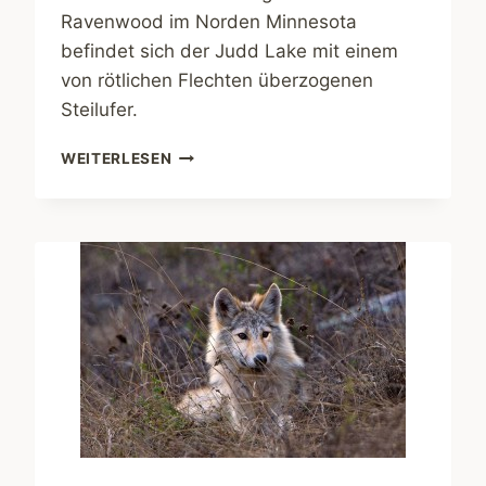
Ravenwood im Norden Minnesota
befindet sich der Judd Lake mit einem
von rötlichen Flechten überzogenen
Steilufer.
FELSWAND
WEITERLESEN
AM
UFER
DES
JUDD
LAKE