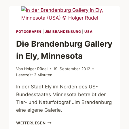
IN
DEN
BLACK
HILLS
VON
SOUTH
FOTOGRAFEN
|
JIM BRANDENBURG
|
USA
DAKOTA
Die Brandenburg Gallery
(USA)
in Ely, Minnesota
Von
Holger Rüdel
19. September 2012
Lesezeit:
2
Minuten
In der Stadt Ely im Norden des US-
Bundesstaates Minnesota betreibt der
Tier- und Naturfotograf Jim Brandenburg
eine eigene Galerie.
DIE
WEITERLESEN
BRANDENBURG