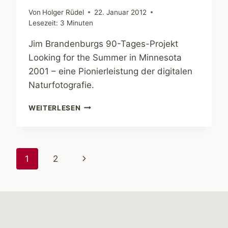
Von
Holger Rüdel
22. Januar 2012
Lesezeit:
3
Minuten
Jim Brandenburgs 90-Tages-Projekt
Looking for the Summer in Minnesota
2001 – eine Pionierleistung der digitalen
Naturfotografie.
JIM
WEITERLESEN
BRANDENBURG
–
LOOKING
FOR
Seitennavigation
Nächste
1
2
THE
SUMMER
Seite