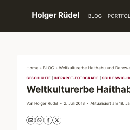
Zum
Inhalt
Holger Rüdel
BLOG
PORTFOL
springen
Home
»
BLOG
»
Weltkulturerbe Haithabu und Danew
GESCHICHTE
|
INFRAROT-FOTOGRAFIE
|
SCHLESWIG-H
Weltkulturerbe Haith
Von
Holger Rüdel
2. Juli 2018
Aktualisiert am
18. J