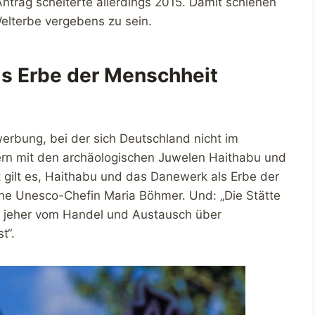
trag scheiterte allerdings 2015. Damit schienen
lterbe vergebens zu sein.
s Erbe der Menschheit
erbung, bei der sich Deutschland nicht im
ern mit den archäologischen Juwelen Haithabu und
t gilt es, Haithabu und das Danewerk als Erbe der
sche Unesco-Chefin Maria Böhmer. Und: „Die Stätte
it jeher vom Handel und Austausch über
t“.