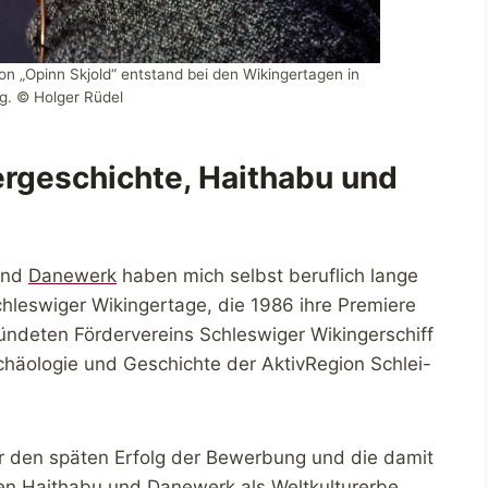
on „Opinn Skjold“ entstand bei den Wikingertagen in
g. © Holger Rüdel
ergeschichte, Haithabu und
und
Danewerk
haben mich selbst beruflich lange
Schleswiger Wikingertage, die 1986 ihre Premiere
ündeten Fördervereins Schleswiger Wikingerschiff
rchäologie und Geschichte der AktivRegion Schlei-
r den späten Erfolg der Bewerbung und die damit
n Haithabu und Danewerk als Weltkulturerbe.