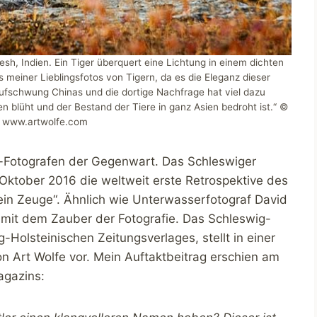
h, Indien. Ein Tiger überquert eine Lichtung in einem dichten
es meiner Lieblingsfotos von Tigern, da es die Eleganz dieser
Aufschwung Chinas und die dortige Nachfrage hat viel dazu
en blüht und der Bestand der Tiere in ganz Asien bedroht ist.“ ©
 / www.artwolfe.com
r-Fotografen der Gegenwart. Das Schleswiger
ktober 2016 die weltweit erste Retrospektive des
ein Zeuge“. Ähnlich wie Unterwasserfotograf David
r mit dem Zauber der Fotografie. Das Schleswig-
Holsteinischen Zeitungsverlages, stellt in einer
on Art Wolfe vor. Mein Auftaktbeitrag erschien am
agazins: