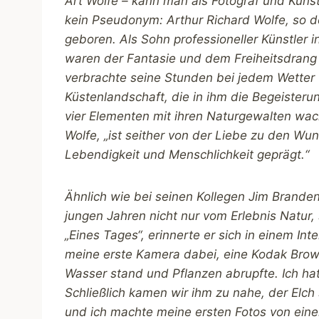
Art Wolfe – kann man als Fotograf und Künst
kein Pseudonym: Arthur Richard Wolfe, so d
geboren. Als Sohn professioneller Künstler 
waren der Fantasie und dem Freiheitsdrang
verbrachte seine Stunden bei jedem Wetter u
Küstenlandschaft, die in ihm die Begeisterun
vier Elementen mit ihren Naturgewalten wach
Wolfe, „ist seither von der Liebe zu den Wu
Lebendigkeit und Menschlichkeit geprägt.“
Ähnlich wie bei seinen Kollegen Jim Brande
jungen Jahren nicht nur vom Erlebnis Natur
„Eines Tages“, erinnerte er sich in einem Inte
meine erste Kamera dabei, eine Kodak Browni
Wasser stand und Pflanzen abrupfte. Ich hat
Schließlich kamen wir ihm zu nahe, der Elc
und ich machte meine ersten Fotos von eine