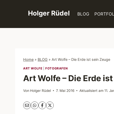
Zum
Inhalt
Holger Rüdel
BLOG
PORTFOL
springen
Home
»
BLOG
»
Art Wolfe – Die Erde ist sein Zeuge
ART WOLFE
|
FOTOGRAFEN
Art Wolfe – Die Erde is
Von
Holger Rüdel
7. Mai 2016
Aktualisiert am
11. J