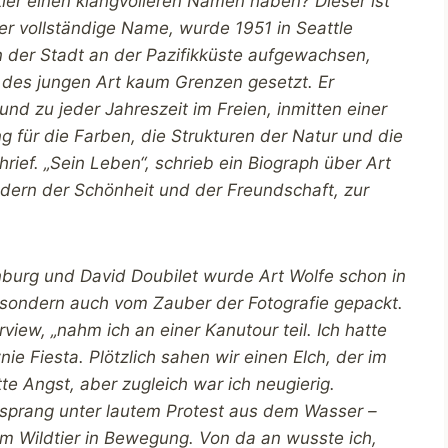
ler einen klangvolleren Namen haben? Dieser ist
er vollständige Name, wurde 1951 in Seattle
in der Stadt an der Pazifikküste aufgewachsen,
 des jungen Art kaum Grenzen gesetzt. Er
nd zu jeder Jahreszeit im Freien, inmitten einer
g für die Farben, die Strukturen der Natur und die
rief. „Sein Leben“, schrieb ein Biograph über Art
ndern der Schönheit und der Freundschaft, zur
nburg und David Doubilet wurde Art Wolfe schon in
, sondern auch vom Zauber der Fotografie gepackt.
rview, „nahm ich an einer Kanutour teil. Ich hatte
e Fiesta. Plötzlich sahen wir einen Elch, der im
te Angst, aber zugleich war ich neugierig.
h sprang unter lautem Protest aus dem Wasser –
m Wildtier in Bewegung. Von da an wusste ich,