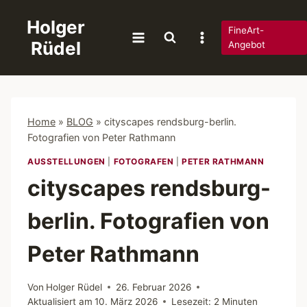
Zum
Holger
Inhalt
FineArt-
Rüdel
springen
Angebot
Home
»
BLOG
»
cityscapes rendsburg-berlin.
Fotografien von Peter Rathmann
AUSSTELLUNGEN
|
FOTOGRAFEN
|
PETER RATHMANN
cityscapes rendsburg-
berlin. Fotografien von
Peter Rathmann
Von
Holger Rüdel
26. Februar 2026
Aktualisiert am
10. März 2026
Lesezeit:
2
Minuten