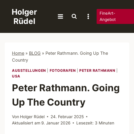
Zum
Holger
Inhalt
FineArt-
Rüdel
springen
Angebot
Home
»
BLOG
»
Peter Rathmann. Going Up The
Country
AUSSTELLUNGEN
|
FOTOGRAFEN
|
PETER RATHMANN
|
USA
Peter Rathmann. Going
Up The Country
Von
Holger Rüdel
24. Februar 2025
Aktualisiert am
9. Januar 2026
Lesezeit:
3
Minuten