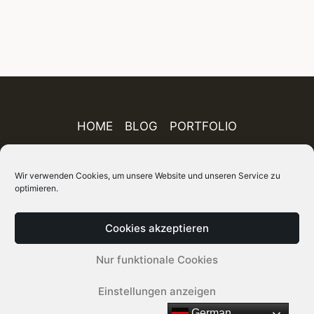
HOME
BLOG
PORTFOLIO
AUSSTELLUNGEN
PUBLIKATIONEN
Wir verwenden Cookies, um unsere Website und unseren Service zu
optimieren.
ÜBER MICH
IMPRESSUM
DATENSCHUTZ
AGB
FINEART-SHOP
SITEMAP
Cookies akzeptieren
© 2026 Holger Rüdel DGPh – Fotograf, Autor und
Nur funktionale Cookies
Kurator
Einstellungen anzeigen
German