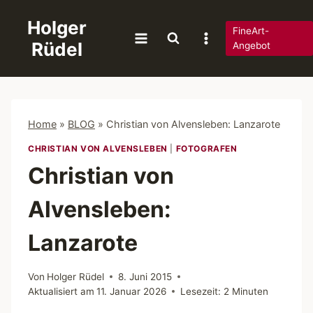
Zum
Holger
Inhalt
FineArt-
Rüdel
springen
Angebot
Home
»
BLOG
»
Christian von Alvensleben: Lanzarote
CHRISTIAN VON ALVENSLEBEN
|
FOTOGRAFEN
Christian von
Alvensleben:
Lanzarote
Von
Holger Rüdel
8. Juni 2015
Aktualisiert am
11. Januar 2026
Lesezeit:
2
Minuten