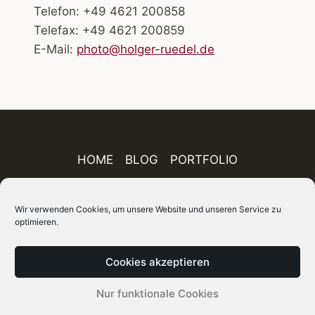
Telefon: +49 4621 200858
Telefax: +49 4621 200859
E-Mail:
photo@holger-ruedel.de
HOME
BLOG
PORTFOLIO
AUSSTELLUNGEN
PUBLIKATIONEN
Wir verwenden Cookies, um unsere Website und unseren Service zu
optimieren.
ÜBER MICH
IMPRESSUM
DATENSCHUTZ
AGB
FINEART-SHOP
SITEMAP
Cookies akzeptieren
© 2026 Holger Rüdel DGPh – Fotograf, Autor und
Nur funktionale Cookies
Kurator