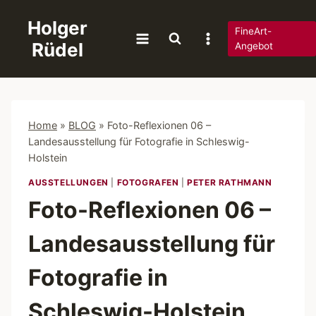
Zum
Holger
Inhalt
FineArt-
Rüdel
springen
Angebot
Home
»
BLOG
»
Foto-Reflexionen 06 –
Landesausstellung für Fotografie in Schleswig-
Holstein
AUSSTELLUNGEN
|
FOTOGRAFEN
|
PETER RATHMANN
Foto-Reflexionen 06 –
Landesausstellung für
Fotografie in
Schleswig-Holstein