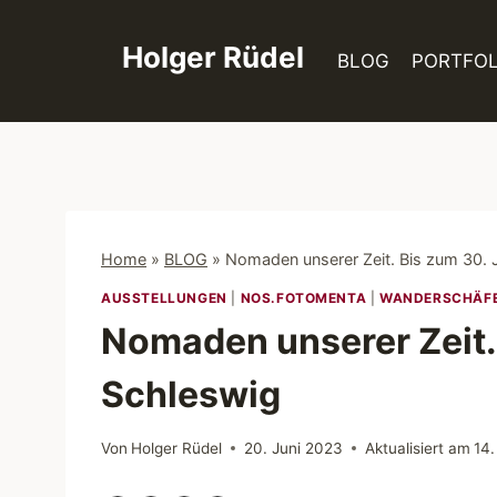
Zum
Inhalt
Holger Rüdel
BLOG
PORTFOL
springen
Home
»
BLOG
»
Nomaden unserer Zeit. Bis zum 30. J
AUSSTELLUNGEN
|
NOS.FOTOMENTA
|
WANDERSCHÄF
Nomaden unserer Zeit. 
Schleswig
Von
Holger Rüdel
20. Juni 2023
Aktualisiert am
14