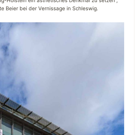
g-Holstein ein ästhetisches Denkmal zu setzen“,
te Beier bei der Vernissage in Schleswig.