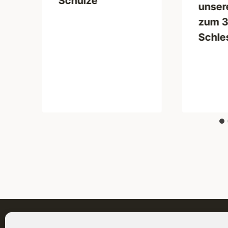
Schulze
unsere
zum 30
Schle