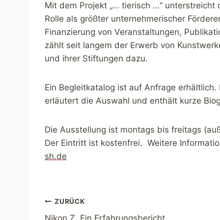
Mit dem Projekt „… tierisch …“ unterstreich
Rolle als größter unternehmerischer Förder
Finanzierung von Veranstaltungen, Publika
zählt seit langem der Erwerb von Kunstwer
und ihrer Stiftungen dazu.
Ein Begleitkatalog ist auf Anfrage erhältlich.
erläutert die Auswahl und enthält kurze Bio
Die Ausstellung ist montags bis freitags (a
Der Eintritt ist kostenfrei. Weitere Informat
sh.de
Beitragsnavigation
ZURÜCK
Nikon Z. Ein Erfahrungsbericht