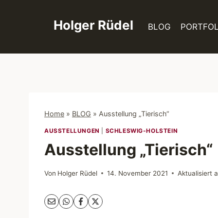
Zum
Inhalt
Holger Rüdel
BLOG
PORTFOL
springen
Home
»
BLOG
»
Ausstellung „Tierisch“
AUSSTELLUNGEN
|
SCHLESWIG-HOLSTEIN
Ausstellung „Tierisch“
Von
Holger Rüdel
14. November 2021
Aktualisiert 