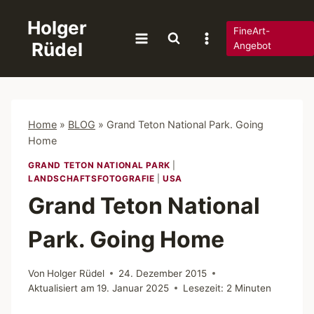
Zum
Holger
Inhalt
FineArt-
Rüdel
springen
Angebot
Home
»
BLOG
»
Grand Teton National Park. Going
Home
GRAND TETON NATIONAL PARK
|
LANDSCHAFTSFOTOGRAFIE
|
USA
Grand Teton National
Park. Going Home
Von
Holger Rüdel
24. Dezember 2015
Aktualisiert am
19. Januar 2025
Lesezeit:
2
Minuten