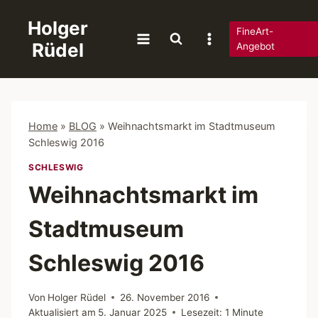
Zum
Holger
Inhalt
FineArt-
Rüdel
springen
Angebot
Home
»
BLOG
»
Weihnachtsmarkt im Stadtmuseum
Schleswig 2016
SCHLESWIG
Weihnachtsmarkt im
Stadtmuseum
Schleswig 2016
Von
Holger Rüdel
26. November 2016
Aktualisiert am
5. Januar 2025
Lesezeit:
1
Minute